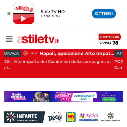
Stile TV HD
OTTIENI
Canale 78
Napoli, operazione Alto Impatto: trovate 252 dosi di droga
ATTUALITÀ
11:05
i Carabinieri della compagnia di
POZZUOLI. La terra è tornata
Campi Fl...