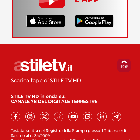
Scarica l'app di STILE TV HD
STILE TV HD in onda su:
CANALE 78 DEL DIGITALE TERRESTRE
Testata iscritta nel Registro della Stampa presso il Tribunale di
Salerno al n. 34/2009