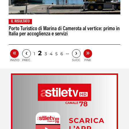
IL RISULTATO
Porto Turistico di Marina di Camerota al vertice: primo in
Italia per accoglienza e servizi
«
»
‹
›
2
…
1
3
4
5
6
INIZIO
PREC.
SUCC.
FINE
SCARICA
L’APP