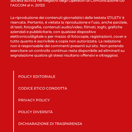
Società iscritta nel Registro degli Operatori di Comunicazione c/o
l’AGCOM al n. 20133
La riproduzione dei contenuti giornalistici della testata STILETV è
riservata. Pertanto, è vietata la riproduzione e l’uso, anche parziale,
di testi, fotografie, contenuti audio/video, filmati, loghi, grafiche
aziendali e pubblicitarie, con qualsiasi dispositivo
elettronico/digitale o per mezzo di fotocopie, registrazioni, cover e
tutto quanto è ascrivibile a copia non autorizzata. La redazione
non è responsabile dei commenti presenti sul sito. Non potendo
esercitare un controllo continuo resta disponibile ad eliminarli su
segnalazione qualora gli stessi risultano offensivi e oltraggiosi.
POLICY EDITORIALE
CODICE ETICO CONDOTTA
PRIVACY POLICY
POLICY DIVERSITÀ
DICHIARAZIONE DI TRASPARENZA