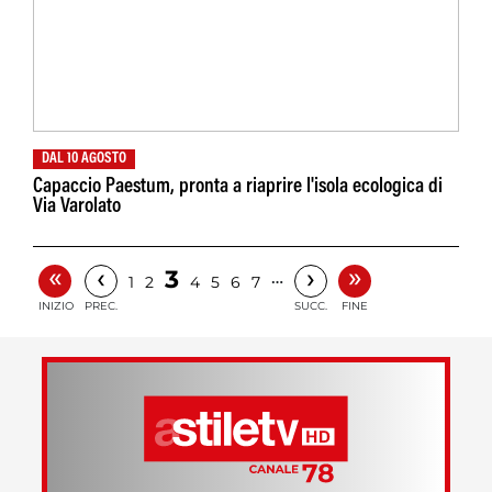
DAL 10 AGOSTO
Capaccio Paestum, pronta a riaprire l'isola ecologica di
Via Varolato
«
»
‹
›
3
…
1
2
4
5
6
7
INIZIO
PREC.
SUCC.
FINE