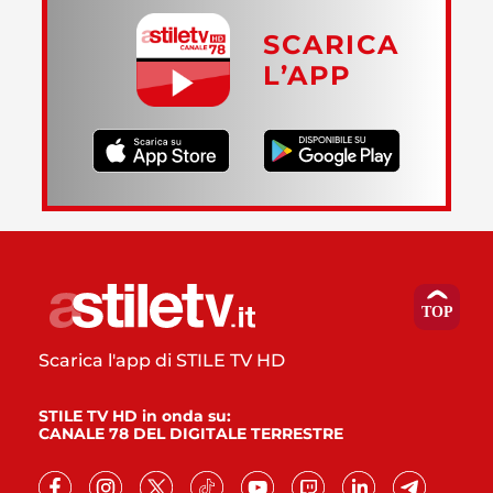
SCARICA
L’APP
Scarica l'app di STILE TV HD
STILE TV HD in onda su:
CANALE 78 DEL DIGITALE TERRESTRE