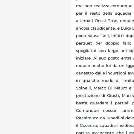
ma non realizza,comunque e
per il resto della squadr
alternati Rossi Pose, reduce
ancora claudicante, e Luigi B
poco causa falli, infatti d
parquet per doppio fallo 
spogliatoi con largo antici
iniziare. Al suo posto entr
reduce anche lui da un lgger
canestro dalle incursioni avv
in qualche modo di limita
Spinelli, Marco Di Mauro e i
prestazione di Giusti, Marzi
basta guardare i parziali 
Comunque nessun rammari
Racalmuto da lunedì si deve
il Cosenza, squadra insidios
partita avvincente che i ra