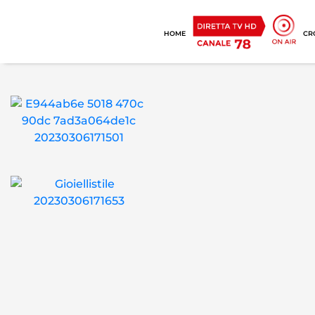
HOME
CR