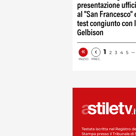
presentazione uffic
al "San Francesco" 
test congiunto con 
Gelbison
«
‹
1
…
2
3
4
5
INIZIO
PREC.
Testata iscritta nel Registro de
Stampa presso il Tribunale di 