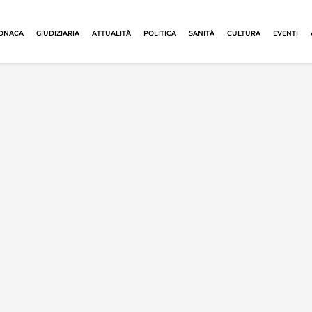
ONACA
GIUDIZIARIA
ATTUALITÀ
POLITICA
SANITÀ
CULTURA
EVENTI