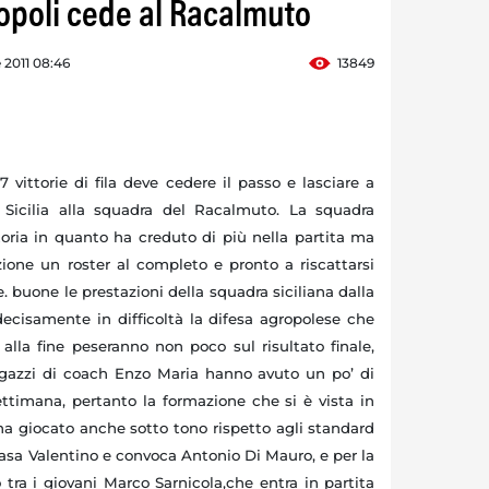
opoli cede al Racalmuto
e 2011 08:46
13849
vittorie di fila deve cedere il passo e lasciare a
 Sicilia alla squadra del Racalmuto. La squadra
ttoria in quanto ha creduto di più nella partita ma
zione un roster al completo e pronto a riscattarsi
. buone le prestazioni della squadra siciliana dalla
cisamente in difficoltà la difesa agropolese che
alla fine peseranno non poco sul risultato finale,
 ragazzi di coach Enzo Maria hanno avuto un po’ di
ettimana, pertanto la formazione che si è vista in
 giocato anche sotto tono rispetto agli standard
 casa Valentino e convoca Antonio Di Mauro, e per la
o tra i giovani Marco Sarnicola,che entra in partita