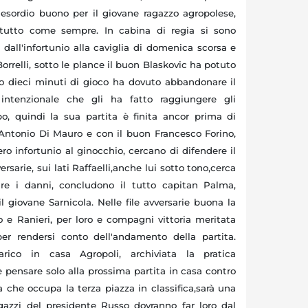
sordio buono per il giovane ragazzo agropolese,
a tutto come sempre. In cabina di regia si sono
 dall'infortunio alla caviglia di domenica scorsa e
orrelli, sotto le plance il buon Blaskovic ha potuto
opo dieci minuti di gioco ha dovuto abbandonare il
intenzionale che gli ha fatto raggiungere gli
po, quindi la sua partita è finita ancor prima di
a Antonio Di Mauro e con il buon Francesco Forino,
o infortunio al ginocchio, cercano di difendere il
ersarie, sui lati Raffaelli,anche lui sotto tono,cerca
re i danni, concludono il tutto capitan Palma,
l giovane Sarnicola. Nelle file avversarie buona la
o e Ranieri, per loro e compagni vittoria meritata
per rendersi conto dell'andamento della partita.
co in casa Agropoli, archiviata la pratica
 pensare solo alla prossima partita in casa contro
a che occupa la terza piazza in classifica,sarà una
gazzi del presidente Russo dovranno far loro dal