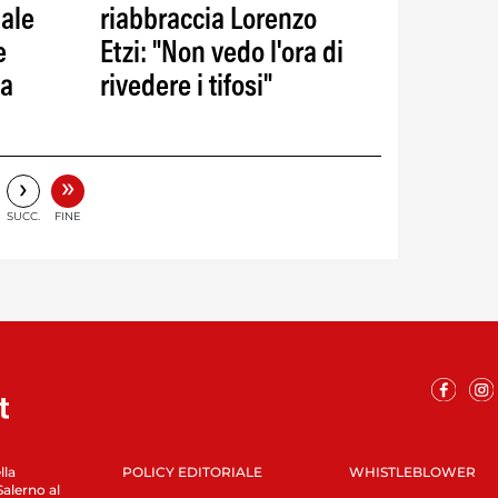
iale
riabbraccia Lorenzo
e
Etzi: "Non vedo l'ora di
la
rivedere i tifosi"
»
›
SUCC.
FINE
lla
POLICY EDITORIALE
WHISTLEBLOWER
Salerno al