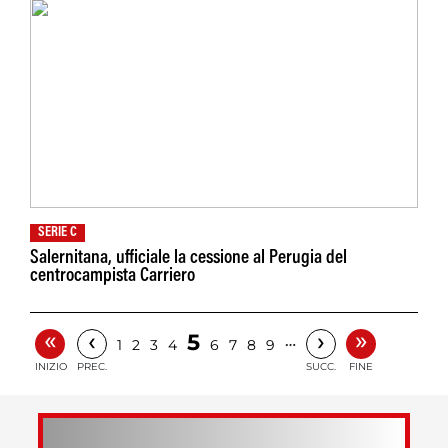
SERIE C
Salernitana, ufficiale la cessione al Perugia del
centrocampista Carriero
«
»
‹
›
5
…
1
2
3
4
6
7
8
9
INIZIO
PREC.
SUCC.
FINE