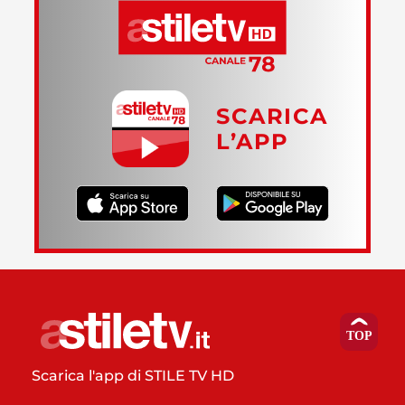
SCARICA
L’APP
Scarica l'app di STILE TV HD