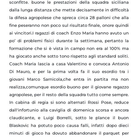
sconfitte. buone le prestazioni della squadra siciliana
dalla lunga distanza che mette decisamente in difficoltà
la difesa agropolese che spreca circa 28 palloni che alla
fine peseranno non poco sul risultato finale, onore quindi
ai vincitori.I ragazzi di coach Enzo Maria hanno avuto un
po’ di problemi fisici durante la settimana, pertanto la
formazione che si è vista in campo non era al 100% ma
ha giocato anche sotto tono rispetto agli standard soliti.
Coach Maria lascia a casa Valentino e convoca Antonio
Di Mauro, e per la prima volta fa il suo esordio tra i
giovani Marco Sarnicola,che entra in partita ma non
realizza,comunque esordio buono per il giovane ragazzo
agropolese, per il resto della squadra tutto come sempre.
In cabina di regia si sono alternati Rossi Pose, reduce
dall'infortunio alla caviglia di domenica scorsa e ancora
claudicante, e Luigi Borrelli, sotto le plance il buon
Blaskovic ha potuto poco causa falli, infatti dopo dieci
minuti di gioco ha dovuto abbandonare il parquet per