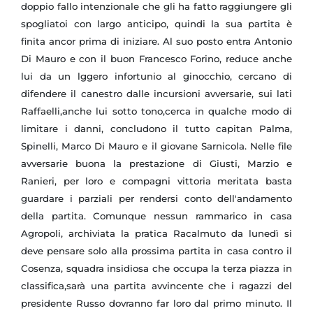
doppio fallo intenzionale che gli ha fatto raggiungere gli
spogliatoi con largo anticipo, quindi la sua partita è
finita ancor prima di iniziare. Al suo posto entra Antonio
Di Mauro e con il buon Francesco Forino, reduce anche
lui da un lggero infortunio al ginocchio, cercano di
difendere il canestro dalle incursioni avversarie, sui lati
Raffaelli,anche lui sotto tono,cerca in qualche modo di
limitare i danni, concludono il tutto capitan Palma,
Spinelli, Marco Di Mauro e il giovane Sarnicola. Nelle file
avversarie buona la prestazione di Giusti, Marzio e
Ranieri, per loro e compagni vittoria meritata basta
guardare i parziali per rendersi conto dell'andamento
della partita. Comunque nessun rammarico in casa
Agropoli, archiviata la pratica Racalmuto da lunedì si
deve pensare solo alla prossima partita in casa contro il
Cosenza, squadra insidiosa che occupa la terza piazza in
classifica,sarà una partita avvincente che i ragazzi del
presidente Russo dovranno far loro dal primo minuto. Il