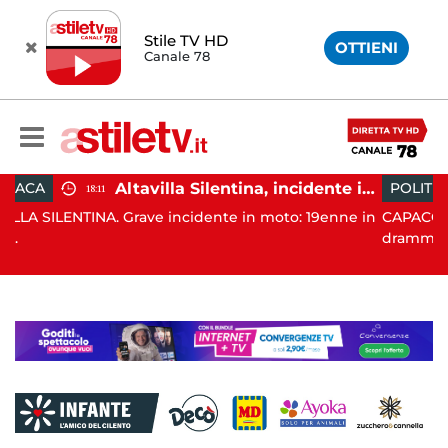
Stile TV HD
OTTIENI
Canale 78
Altavilla Silentina, incidente in moto nella notte: 19enne in prognosi riservata
POLITICA
19:43
 incidente in moto: 19enne in
CAPACCIO PAESTUM. È stato un
drammatico, q...