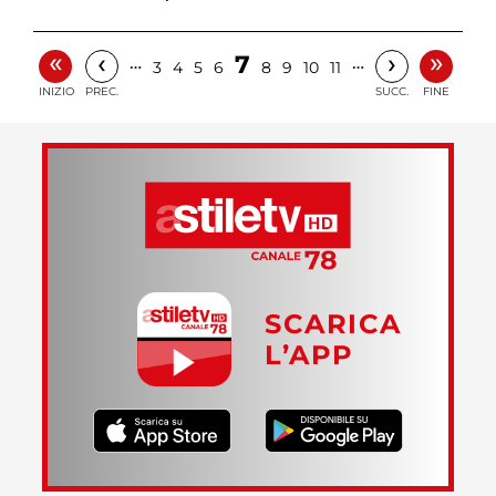
«
»
‹
›
7
…
…
3
4
5
6
8
9
10
11
INIZIO
PREC.
SUCC.
FINE
SCARICA
L’APP