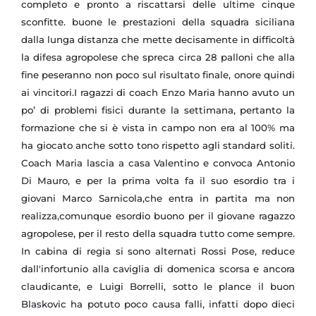
completo e pronto a riscattarsi delle ultime cinque
sconfitte. buone le prestazioni della squadra siciliana
dalla lunga distanza che mette decisamente in difficoltà
la difesa agropolese che spreca circa 28 palloni che alla
fine peseranno non poco sul risultato finale, onore quindi
ai vincitori.I ragazzi di coach Enzo Maria hanno avuto un
po’ di problemi fisici durante la settimana, pertanto la
formazione che si è vista in campo non era al 100% ma
ha giocato anche sotto tono rispetto agli standard soliti.
Coach Maria lascia a casa Valentino e convoca Antonio
Di Mauro, e per la prima volta fa il suo esordio tra i
giovani Marco Sarnicola,che entra in partita ma non
realizza,comunque esordio buono per il giovane ragazzo
agropolese, per il resto della squadra tutto come sempre.
In cabina di regia si sono alternati Rossi Pose, reduce
dall'infortunio alla caviglia di domenica scorsa e ancora
claudicante, e Luigi Borrelli, sotto le plance il buon
Blaskovic ha potuto poco causa falli, infatti dopo dieci