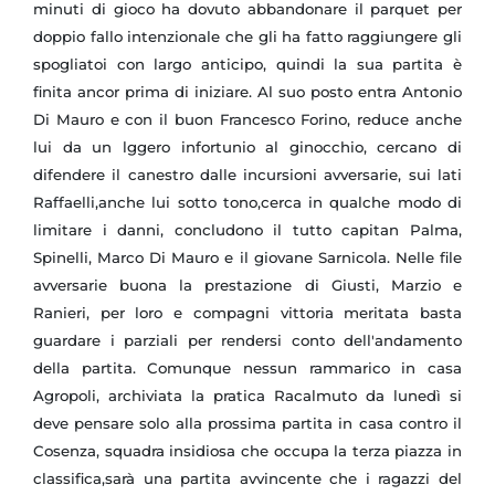
minuti di gioco ha dovuto abbandonare il parquet per
doppio fallo intenzionale che gli ha fatto raggiungere gli
spogliatoi con largo anticipo, quindi la sua partita è
finita ancor prima di iniziare. Al suo posto entra Antonio
Di Mauro e con il buon Francesco Forino, reduce anche
lui da un lggero infortunio al ginocchio, cercano di
difendere il canestro dalle incursioni avversarie, sui lati
Raffaelli,anche lui sotto tono,cerca in qualche modo di
limitare i danni, concludono il tutto capitan Palma,
Spinelli, Marco Di Mauro e il giovane Sarnicola. Nelle file
avversarie buona la prestazione di Giusti, Marzio e
Ranieri, per loro e compagni vittoria meritata basta
guardare i parziali per rendersi conto dell'andamento
della partita. Comunque nessun rammarico in casa
Agropoli, archiviata la pratica Racalmuto da lunedì si
deve pensare solo alla prossima partita in casa contro il
Cosenza, squadra insidiosa che occupa la terza piazza in
classifica,sarà una partita avvincente che i ragazzi del