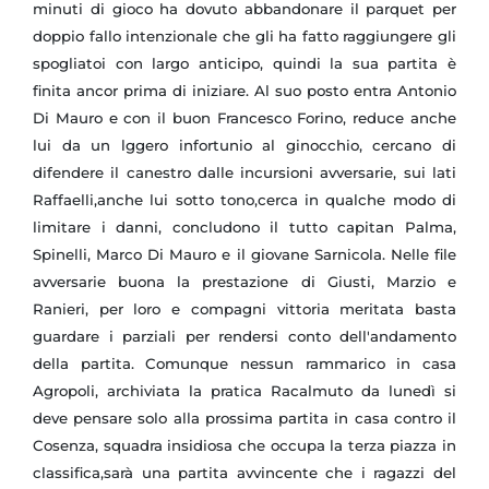
minuti di gioco ha dovuto abbandonare il parquet per
doppio fallo intenzionale che gli ha fatto raggiungere gli
spogliatoi con largo anticipo, quindi la sua partita è
finita ancor prima di iniziare. Al suo posto entra Antonio
Di Mauro e con il buon Francesco Forino, reduce anche
lui da un lggero infortunio al ginocchio, cercano di
difendere il canestro dalle incursioni avversarie, sui lati
Raffaelli,anche lui sotto tono,cerca in qualche modo di
limitare i danni, concludono il tutto capitan Palma,
Spinelli, Marco Di Mauro e il giovane Sarnicola. Nelle file
avversarie buona la prestazione di Giusti, Marzio e
Ranieri, per loro e compagni vittoria meritata basta
guardare i parziali per rendersi conto dell'andamento
della partita. Comunque nessun rammarico in casa
Agropoli, archiviata la pratica Racalmuto da lunedì si
deve pensare solo alla prossima partita in casa contro il
Cosenza, squadra insidiosa che occupa la terza piazza in
classifica,sarà una partita avvincente che i ragazzi del