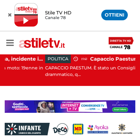
Stile TV HD
OTTIENI
Canale 78
Altavilla Silentina, incidente in moto nella notte: 19enne in prognosi riservata
POLITICA
19:43
 19enne in
CAPACCIO PAESTUM. È stato un Consiglio comunal
drammatico, q...