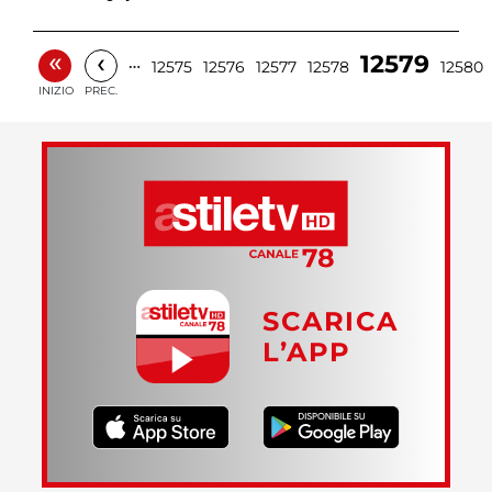
«
‹
12579
…
12575
12576
12577
12578
12580
INIZIO
PREC.
SCARICA
L’APP