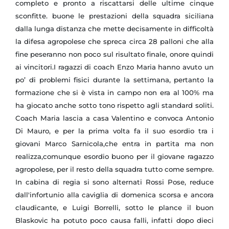
completo e pronto a riscattarsi delle ultime cinque
sconfitte. buone le prestazioni della squadra siciliana
dalla lunga distanza che mette decisamente in difficoltà
la difesa agropolese che spreca circa 28 palloni che alla
fine peseranno non poco sul risultato finale, onore quindi
ai vincitori.I ragazzi di coach Enzo Maria hanno avuto un
po’ di problemi fisici durante la settimana, pertanto la
formazione che si è vista in campo non era al 100% ma
ha giocato anche sotto tono rispetto agli standard soliti.
Coach Maria lascia a casa Valentino e convoca Antonio
Di Mauro, e per la prima volta fa il suo esordio tra i
giovani Marco Sarnicola,che entra in partita ma non
realizza,comunque esordio buono per il giovane ragazzo
agropolese, per il resto della squadra tutto come sempre.
In cabina di regia si sono alternati Rossi Pose, reduce
dall'infortunio alla caviglia di domenica scorsa e ancora
claudicante, e Luigi Borrelli, sotto le plance il buon
Blaskovic ha potuto poco causa falli, infatti dopo dieci