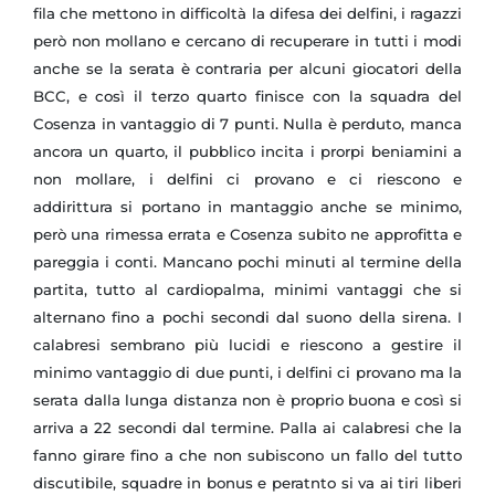
fila che mettono in difficoltà la difesa dei delfini, i ragazzi
però non mollano e cercano di recuperare in tutti i modi
anche se la serata è contraria per alcuni giocatori della
BCC, e così il terzo quarto finisce con la squadra del
Cosenza in vantaggio di 7 punti. Nulla è perduto, manca
ancora un quarto, il pubblico incita i prorpi beniamini a
non mollare, i delfini ci provano e ci riescono e
addirittura si portano in mantaggio anche se minimo,
però una rimessa errata e Cosenza subito ne approfitta e
pareggia i conti. Mancano pochi minuti al termine della
partita, tutto al cardiopalma, minimi vantaggi che si
alternano fino a pochi secondi dal suono della sirena. I
calabresi sembrano più lucidi e riescono a gestire il
minimo vantaggio di due punti, i delfini ci provano ma la
serata dalla lunga distanza non è proprio buona e così si
arriva a 22 secondi dal termine. Palla ai calabresi che la
fanno girare fino a che non subiscono un fallo del tutto
discutibile, squadre in bonus e peratnto si va ai tiri liberi