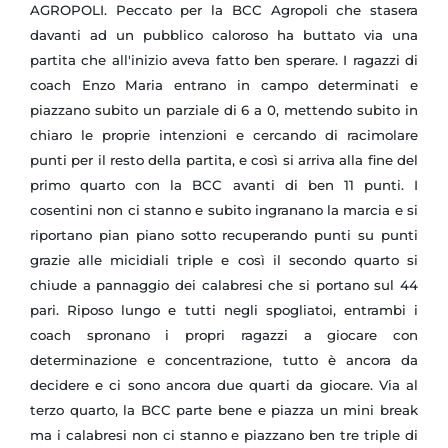
AGROPOLI. Peccato per la BCC Agropoli che stasera
davanti ad un pubblico caloroso ha buttato via una
partita che all'inizio aveva fatto ben sperare. I ragazzi di
coach Enzo Maria entrano in campo determinati e
piazzano subito un parziale di 6 a 0, mettendo subito in
chiaro le proprie intenzioni e cercando di racimolare
punti per il resto della partita, e così si arriva alla fine del
primo quarto con la BCC avanti di ben 11 punti. I
cosentini non ci stanno e subito ingranano la marcia e si
riportano pian piano sotto recuperando punti su punti
grazie alle micidiali triple e così il secondo quarto si
chiude a pannaggio dei calabresi che si portano sul 44
pari. Riposo lungo e tutti negli spogliatoi, entrambi i
coach spronano i propri ragazzi a giocare con
determinazione e concentrazione, tutto è ancora da
decidere e ci sono ancora due quarti da giocare. Via al
terzo quarto, la BCC parte bene e piazza un mini break
ma i calabresi non ci stanno e piazzano ben tre triple di