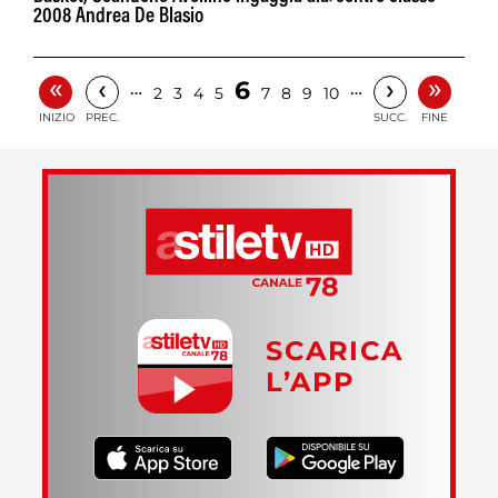
2008 Andrea De Blasio
«
»
‹
›
6
…
…
2
3
4
5
7
8
9
10
INIZIO
PREC.
SUCC.
FINE
SCARICA
L’APP