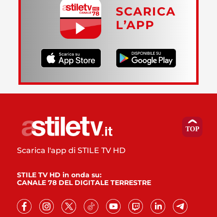
SCARICA
L’APP
Scarica l'app di STILE TV HD
STILE TV HD in onda su:
CANALE 78 DEL DIGITALE TERRESTRE