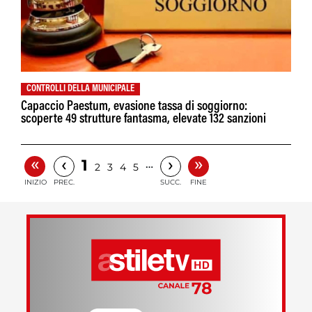
CONTROLLI DELLA MUNICIPALE
Capaccio Paestum, evasione tassa di soggiorno:
scoperte 49 strutture fantasma, elevate 132 sanzioni
«
»
‹
›
1
…
2
3
4
5
INIZIO
PREC.
SUCC.
FINE