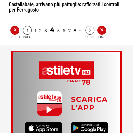
Castellabate, arrivano più pattuglie: rafforzati i controlli
per Ferragosto
«
»
‹
›
4
…
1
2
3
5
6
7
8
INIZIO
PREC.
SUCC.
FINE
SCARICA
L’APP