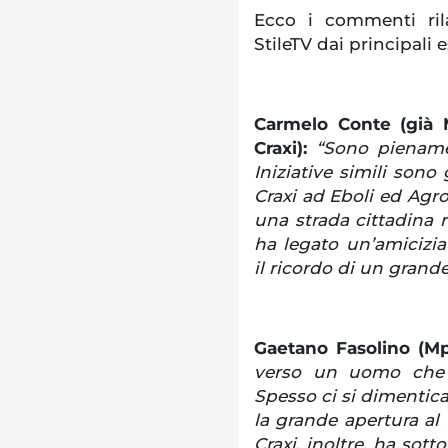
Ecco i commenti rila
StileTV dai principali e
Carmelo Conte (già 
Craxi):
“Sono piename
Iniziative simili sono
Craxi ad Eboli ed Agro
una strada cittadina 
ha legato un’amicizia
il ricordo di un grand
Gaetano Fasolino (M
verso un uomo che h
Spesso ci si dimentica 
la grande apertura al 
Craxi, inoltre, ha sotto