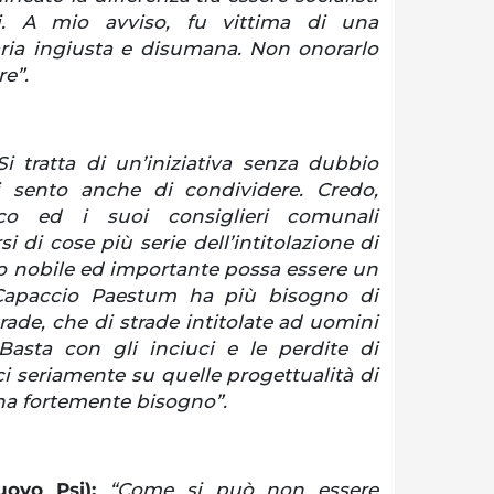
i. A mio avviso, fu vittima di una
aria ingiusta e disumana. Non onorarlo
e”.
Si tratta di un’iniziativa senza dubbio
i sento anche di condividere. Credo,
co ed i suoi consiglieri comunali
i di cose più serie dell’intitolazione di
o nobile ed importante possa essere un
 Capaccio Paestum ha più bisogno di
trade, che di strade intitolate ad uomini
 Basta con gli inciuci e le perdite di
 seriamente su quelle progettualità di
ha fortemente bisogno”.
uovo Psi):
“Come si può non essere