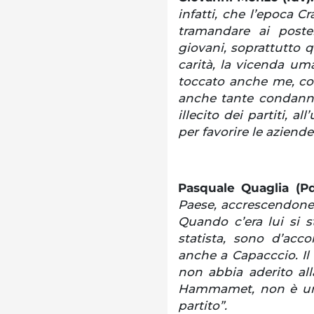
infatti, che l’epoca 
tramandare ai post
giovani, soprattutto qu
carità, la vicenda um
toccato anche me, com
anche tante condanne
illecito dei partiti, a
per favorire le aziende 
Pasquale Quaglia (Pd
Paese, accrescendone i
Quando c’era lui si 
statista, sono d’acc
anche a Capacccio. Il 
non abbia aderito a
Hammamet, non è una 
partito”.