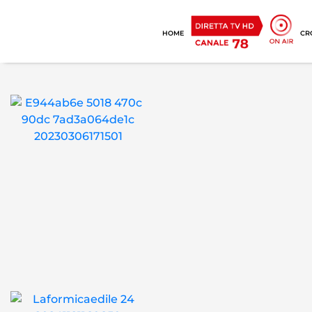
HOME
CR