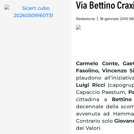
Via Bettino Crax
Redazione
18 gennaio 2010 08
Carmelo Conte, Gaet
Fasolino, Vincenzo S
plaudono all’iniziat
Luigi Ricci
(capogrup
Capaccio Paestum,
P
cittadina a
Bettino
decennale della scomp
avvenuta ad Hammame
Contrario solo
Giovan
dei Valori.