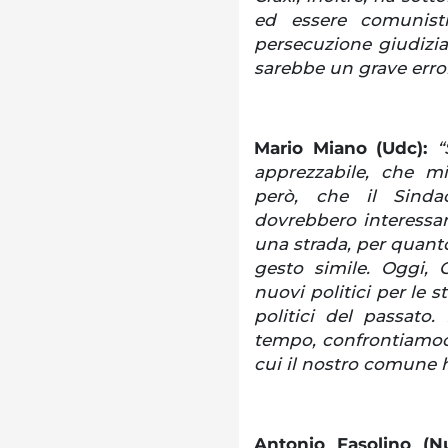
ed essere comunist
persecuzione giudizi
sarebbe un grave error
Mario Miano (Udc):
“
apprezzabile, che m
però, che il Sinda
dovrebbero interessars
una strada, per quant
gesto simile. Oggi,
nuovi politici per le s
politici del passato.
tempo, confrontiamoci
cui il nostro comune 
Antonio Fasolino (N