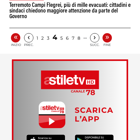
Terremoto Campi Flegrei, più di mille evacuati: cittadini e
sindaci chiedono maggiore attenzione da parte del
Governo
«
»
‹
›
4
…
1
2
3
5
6
7
8
INIZIO
PREC.
SUCC.
FINE
SCARICA
L’APP