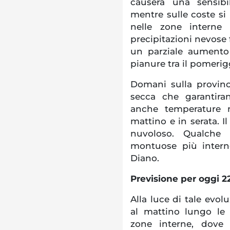
causerà una sensibi
mentre sulle coste si
nelle zone interne 
precipitazioni nevose
un parziale aumento 
pianure tra il pomerigg
Domani sulla provinc
secca che garantira
anche temperature m
mattino e in serata. I
nuvoloso. Qualche n
montuose più interne
Diano.
Previsione per oggi 2
Alla luce di tale evo
al mattino lungo le
zone interne, dove 