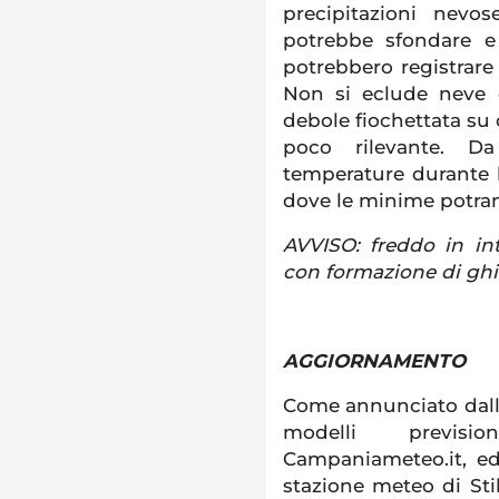
precipitazioni nevo
potrebbe sfondare e 
potrebbero registrare 
Non si eclude neve d
debole fiochettata s
poco rilevante. Da
temperature durante l
dove le minime potran
AVVISO: freddo in int
con formazione di ghi
AGGIORNAMENTO
Come annunciato dalla 
modelli previsi
Campaniameteo.it, ed i
stazione meteo di Sti