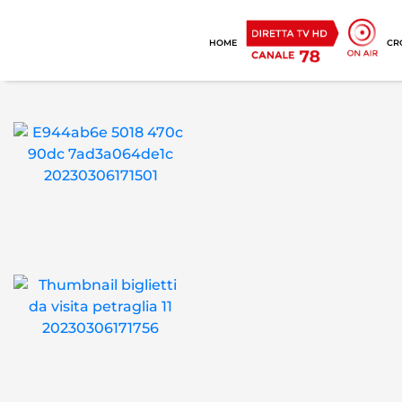
HOME
CR