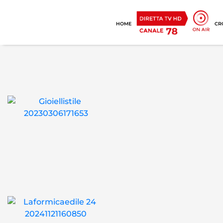
HOME
CR