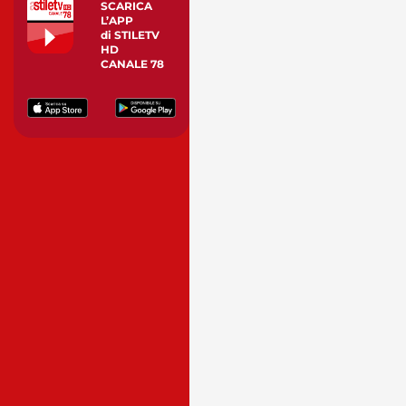
SCARICA
L’APP
di STILETV
HD
CANALE 78