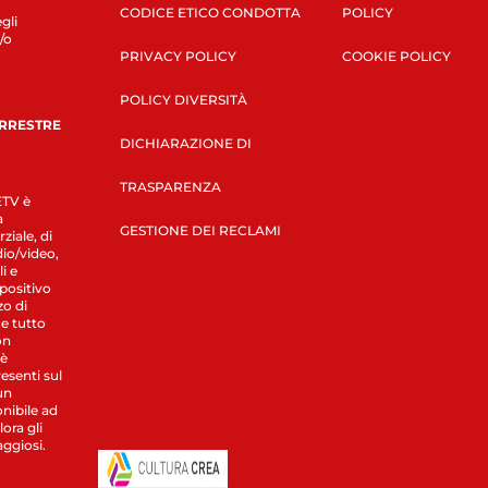
CODICE ETICO CONDOTTA
POLICY
gli
/o
PRIVACY POLICY
COOKIE POLICY
POLICY DIVERSITÀ
ERRESTRE
DICHIARAZIONE DI
TRASPARENZA
LETV è
a
GESTIONE DEI RECLAMI
ziale, di
dio/video,
i e
spositivo
zo di
 e tutto
on
 è
esenti sul
un
nibile ad
ora gli
aggiosi.