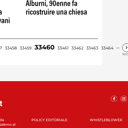
Alburni, 90enne fa
a
ricostruire una chiesa
vani
›
33460
…
7
33458
33459
33461
33462
33463
33464
SUC
lla
POLICY EDITORIALE
WHISTLEBLOWER
Salerno al