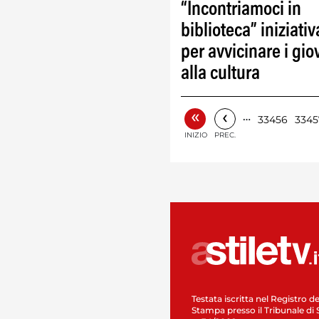
“Incontriamoci in
biblioteca” iniziativ
per avvicinare i gio
alla cultura
«
‹
…
33456
3345
INIZIO
PREC.
Testata iscritta nel Registro de
Stampa presso il Tribunale di 