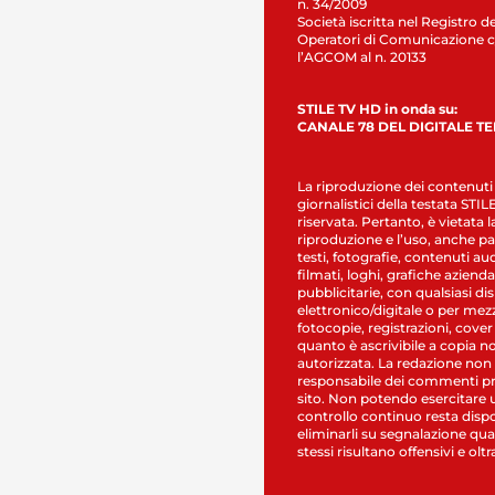
n. 34/2009
Società iscritta nel Registro de
Operatori di Comunicazione c
l’AGCOM al n. 20133
STILE TV HD in onda su:
CANALE 78 DEL DIGITALE T
La riproduzione dei contenuti
giornalistici della testata STI
riservata. Pertanto, è vietata l
riproduzione e l’uso, anche par
testi, fotografie, contenuti au
filmati, loghi, grafiche aziendal
pubblicitarie, con qualsiasi di
elettronico/digitale o per mez
fotocopie, registrazioni, cover
quanto è ascrivibile a copia n
autorizzata. La redazione non
responsabile dei commenti pr
sito. Non potendo esercitare 
controllo continuo resta dispo
eliminarli su segnalazione qual
stessi risultano offensivi e oltr