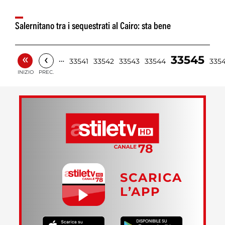
Salernitano tra i sequestrati al Cairo: sta bene
«
‹
33545
…
33541
33542
33543
33544
335
INIZIO
PREC.
SCARICA
L’APP