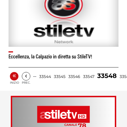
Eccellenza, la Calpazio in diretta su StileTV!
«
‹
33548
…
33544
33545
33546
33547
335
INIZIO
PREC.