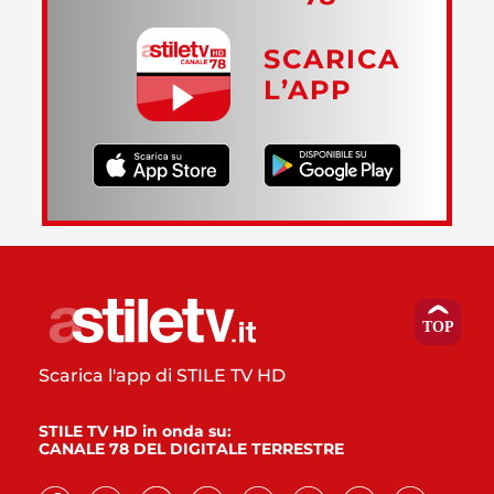
SCARICA
L’APP
Scarica l'app di STILE TV HD
STILE TV HD in onda su:
CANALE 78 DEL DIGITALE TERRESTRE