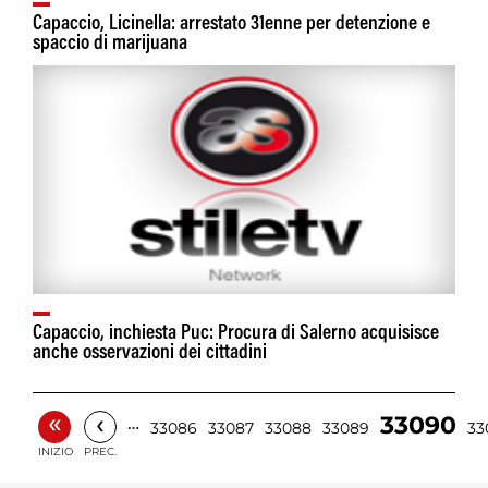
Capaccio, Licinella: arrestato 31enne per detenzione e
spaccio di marijuana
Capaccio, inchiesta Puc: Procura di Salerno acquisisce
anche osservazioni dei cittadini
«
‹
33090
…
33086
33087
33088
33089
33
INIZIO
PREC.