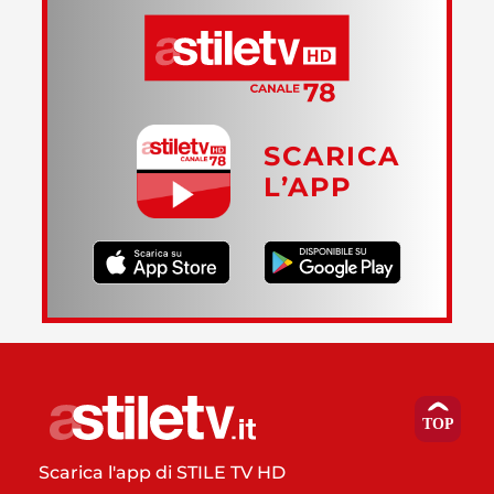
SCARICA
L’APP
Scarica l'app di STILE TV HD