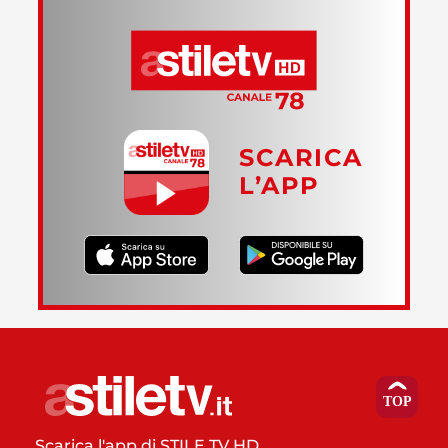
SCARICA
L’APP
Scarica l'app di STILE TV HD