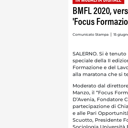
IN MODALITÀ DIGITALE
BMFL 2020, vers
'Focus Formazio
Comunicato Stampa
15 giugn
SALERNO. Si è tenuto 
speciale della II ediz
Formazione e del Lavo
alla maratona che si te
Moderato dal direttore
Manzo, il “Focus Form
D’Avenia, Fondatore Ce
partecipazione di Chi
e alle Pari Opportuni
Scuotto, Presidente F
Sociologia Università 