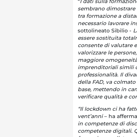
“
I dati sulla formazio
sembrano dimostrare c
tra formazione a dist
necessario lavorare i
sottolineato Sibilio -
L
essere sostituita tota
consente di valutare e 
valorizzare le persone
maggiore omogeneità d
imprenditoriali simili
professionalità. Il div
della FAD, va colmato 
base, mettendo in camp
verificare qualità e c
“Il lockdown ci ha fat
vent’anni
– ha afferma
in competenze di disce
competenze digitali. Q