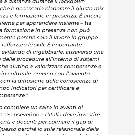
ne a distanza durante il lockdown
he è necessario elaborare il giusto mix
anza e formazione in presenza. È ancora
nsieme per apprendere insieme
– ha
a formazione in presenza non può
lmente perché solo il lavoro in gruppo
rafforzare le skill. È importante
, evitando di ingabbiarle, attraverso una
elle procedure all’interno di sistemi
 che aiutino a valorizzare competenze e
ario culturale, emerso con l’avvento
con la diffusione delle conoscenze di
o indicatori per certificare e
ompetenze.”
to compiere un salto in avanti di
to Sanseverino -
L’Italia deve investire
nti e docenti per colmare il gap di
uesto perché lo stile relazionale della