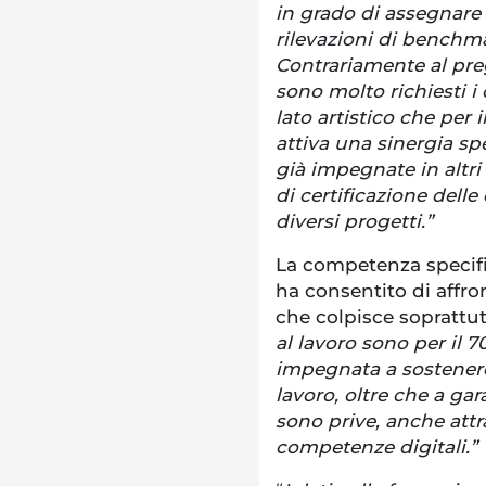
in grado di assegnare 
rilevazioni di benchma
Contrariamente al preg
sono molto richiesti i c
lato artistico che per
attiva una sinergia spe
già impegnate in altri 
di certificazione dell
diversi progetti.”
La competenza specifi
ha consentito di affron
che colpisce soprattut
al lavoro sono per il 
impegnata a sostener
lavoro, oltre che a ga
sono prive, anche att
competenze digitali.”