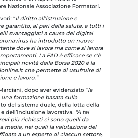
ere Nazionale Associazione Formatori.
vori: “
Il diritto all’istruzione e
garantito, al pari della salute, a tutti i
lli svantaggiati a causa del digital
oronavirus ha introdotto un nuovo
tante dove si lavora ma come si lavora
omportamenti. La FAD è efficace se c’è
incipali novità della Borsa 2020 è la
nline.it che permette di usufruire di
one e lavoro.”
Marciani, dopo aver evidenziato “
la
a una formazione basata sulla
to del sistema duale, della lotta della
e dell’inclusione lavorativa.
“A tal
revi più richiesti ci sono quelli da
za media, nei quali la valutazione del
ffidata a un esperto di ciascun settore,