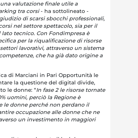
una valutazione finale utile a
rking tra corsi
- ha sottolineato -
iudizio di scarsi sbocchi professionali,
orsi nel settore spettacolo, sia per il
 il lato tecnico. Con Fondimpresa è
cifica per la riqualificazione di risorse
settori lavorativi, attraverso un sistema
e competenze, che ha già dato origine a
ca di Marciani in Pari Opportunità le
tare la questione del digital divide,
to le donne: “
In fase 2 le risorse tornate
70% uomini, perciò la Regione è
e le donne perché non perdano il
rantire occupazione alle donne che ne
raverso un investimento in maggiori