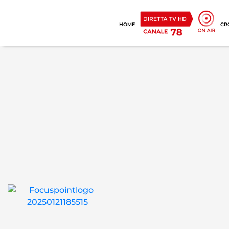
HOME
CR