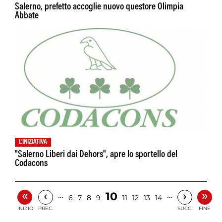
Salerno, prefetto accoglie nuovo questore Olimpia
Abbate
L'INIZIATIVA
"Salerno Liberi dai Dehors", apre lo sportello del
Codacons
«
»
‹
›
10
…
…
6
7
8
9
11
12
13
14
INIZIO
PREC.
SUCC.
FINE