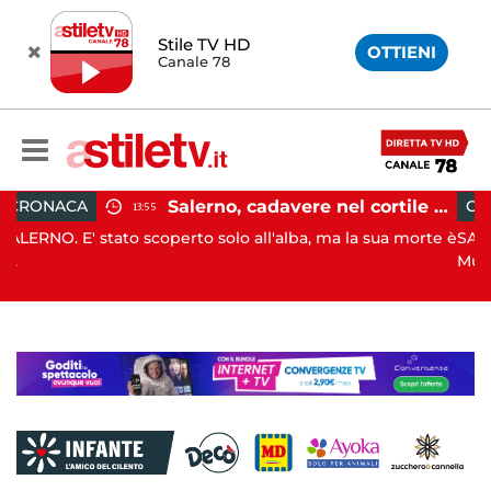
Stile TV HD
OTTIENI
Canale 78
Salerno, cadavere nel cortile di un palazzo: indaga la Polizia
CRONACA
09:52
solo all'alba, ma la sua morte è
SALERNO. Proseguono i controlli
Munic...