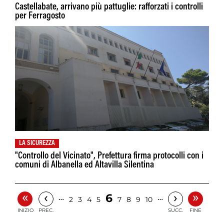
Castellabate, arrivano più pattuglie: rafforzati i controlli
per Ferragosto
LA SICUREZZA
"Controllo del Vicinato", Prefettura firma protocolli con i
comuni di Albanella ed Altavilla Silentina
«
»
‹
›
6
…
…
2
3
4
5
7
8
9
10
INIZIO
PREC.
SUCC.
FINE