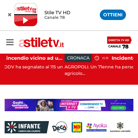
Stile TV HD
OTTIENI
Canale 78
Salerno, incendio vicino ad un traliccio: tempestivi i soccorsi
CRONACA
15:35
al 115 un
AGROPOLI. Un 71enne ha perso la vita in un inciden
agricolo...