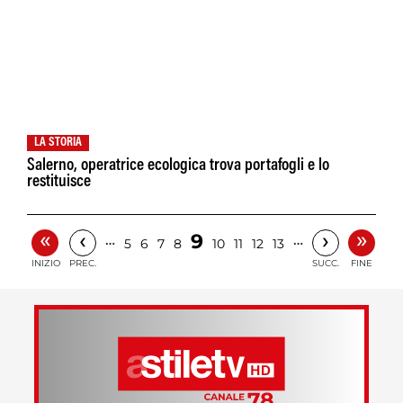
LA STORIA
Salerno, operatrice ecologica trova portafogli e lo
restituisce
«
»
‹
›
9
…
…
5
6
7
8
10
11
12
13
INIZIO
PREC.
SUCC.
FINE