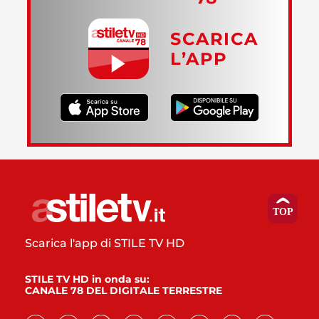
SCARICA
L’APP
Scarica l'app di STILE TV HD
STILE TV HD in onda su:
CANALE 78 DEL DIGITALE TERRESTRE