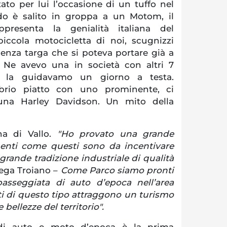
tato per lui l’occasione di un tuffo nel
o è salito in groppa a un Motom, il
presenta la genialità italiana del
piccola motocicletta di noi, scugnizzi
senza targa che si poteva portare già a
 Ne avevo una in società con altri 7
 e la guidavamo un giorno a testa.
rio piatto con uno prominente, ci
una Harley Davidson. Un mito della
na di Vallo.
"Ho provato una grande
nti come questi sono da incentivare
grande tradizione industriale di qualità
ega Troiano –
Come Parco siamo pronti
sseggiata di auto d’epoca nell’area
ti di questo tipo attraggono un turismo
e bellezze del territorio".
di auto e moto d’epoca è la prima