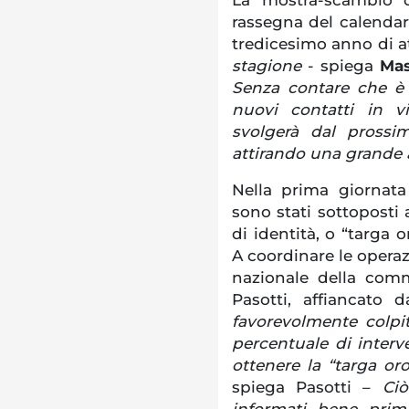
rassegna del calendari
tredicesimo anno di at
stagione
- spiega
Mas
Senza contare che è 
nuovi contatti in v
svolgerà dal prossi
attirando una grande 
Nella prima giornata
sono stati sottoposti al
di identità, o “targa 
A coordinare le operaz
nazionale della comm
Pasotti, affiancato 
favorevolmente colpiti
percentuale di interve
ottenere la “targa or
spiega Pasotti –
Ciò
informati bene prima