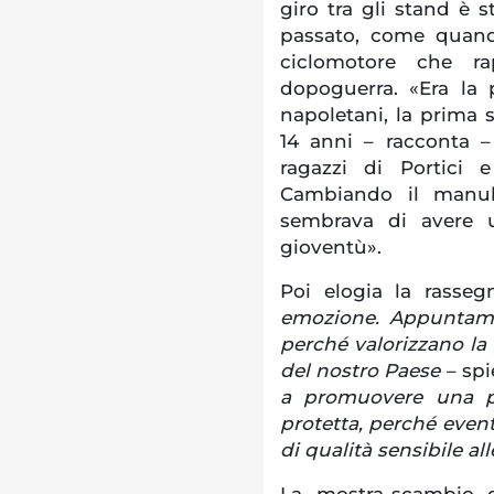
giro tra gli stand è s
passato, come quand
ciclomotore che rap
dopoguerra. «Era la 
napoletani, la prima 
14 anni – racconta –
ragazzi di Portici
Cambiando il manub
sembrava di avere 
gioventù».
Poi elogia la rasseg
emozione. Appuntame
perché valorizzano la 
del nostro Paese
– spi
a promuovere una pa
protetta, perché even
di qualità sensibile all
La mostra-scambio 