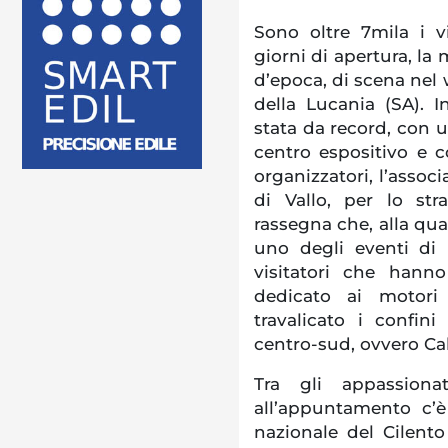
Sono oltre 7mila i v
giorni di apertura, la
d’epoca, di scena nel w
della Lucania (SA). I
stata da record, con u
centro espositivo e co
organizzatori, l’associ
di Vallo, per lo str
rassegna che, alla qua
uno degli eventi di 
visitatori che hann
dedicato ai motori
travalicato i confini
centro-sud, ovvero Cala
Tra gli appassion
all’appuntamento c’è
nazionale del Cilento