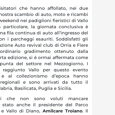
isitatori che hanno affollato, nei due
 mostra scambio di auto, moto e ricambi
eekend nei padiglioni fieristici di Vallo
n particolare, la giornata conclusiva è
na fila continua di auto all’ingresso del
n i parcheggi esauriti. Soddisfatti gli
azione Auto revival club di Orria e Fiere
aordinario gradimento ottenuto dalla
rta edizione, si è ormai affermata come
punta del settore nel Mezzogiorno. I
o raggiunto Vallo per questo evento
 e al collezionismo d’epoca hanno
 regionali e sono arrivati da tutto il
bria, Basilicata, Puglia e Sicilia.
ati che non sono voluti mancare
 stato anche il presidente del Parco
 e Vallo di Diano,
Amilcare Troiano
. Il