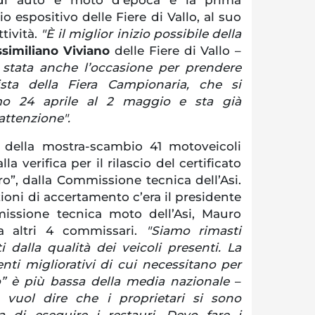
o espositivo delle Fiere di Vallo, al suo
tività.
"È il miglior inizio possibile della
similiano Viviano
delle Fiere di Vallo –
stata anche l’occasione per prendere
ista della Fiera Campionaria, che si
mo 24 aprile al 2 maggio e sta già
attenzione".
 della mostra-scambio 41 motoveicoli
la verifica per il rilascio del certificato
oro”, dalla Commissione tecnica dell’Asi.
ioni di accertamento c’era il presidente
issione tecnica moto dell’Asi, Mauro
da altri 4 commissari.
"Siamo rimasti
 dalla qualità dei veicoli presenti. La
nti migliorativi di cui necessitano per
o” è più bassa della media nazionale
–
 vuol dire che i proprietari si sono
 di eseguire i restauri. Devo fare i