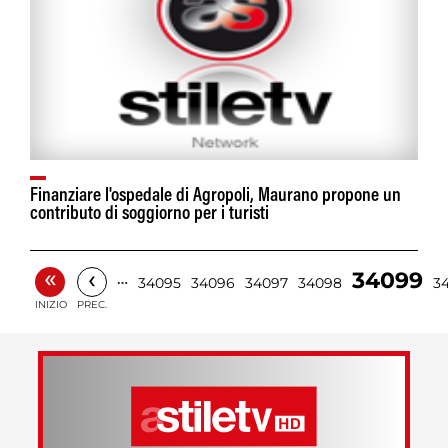
Finanziare l'ospedale di Agropoli, Maurano propone un
«
‹
34099
…
34095
34096
34097
34098
3
INIZIO
PREC.