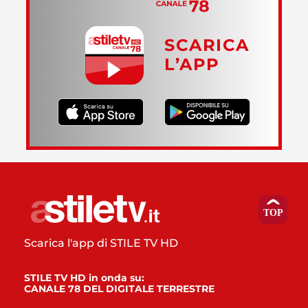
SCARICA
L’APP
Scarica l'app di STILE TV HD
STILE TV HD in onda su:
CANALE 78 DEL DIGITALE TERRESTRE