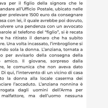
a per il figlio della signora che le
dare all’Ufficio Postale, ubicato nelle
 per prelevare 1500 euro da consegnare
asa con lei, il quale avrebbe poi dovuto,
solvere una pendenza con un avvocato
arole al telefono del “figlio”, si è recata
ove ha ritirato il denaro che ha subito
re. Una volta incassato, l’imbroglione si
ando sola la donna. L’anziana, tornata a
lio per avvisarlo della consegna della
amico. Il giovane, sorpreso dalla
dre, le comunica che non aveva dato
Di qui, l’intervento di un vicino di casa
o la donna alla locale caserma dei
nciare l’accaduto. L’anziana nonnina è
rrogata dagli uomini dell’Arma per
el malfattore, ma dell’uomo nessuna