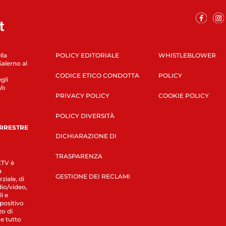
lla
POLICY EDITORIALE
WHISTLEBLOWER
Salerno al
CODICE ETICO CONDOTTA
POLICY
gli
/o
PRIVACY POLICY
COOKIE POLICY
POLICY DIVERSITÀ
ERRESTRE
DICHIARAZIONE DI
TRASPARENZA
LETV è
a
GESTIONE DEI RECLAMI
ziale, di
dio/video,
i e
spositivo
zo di
 e tutto