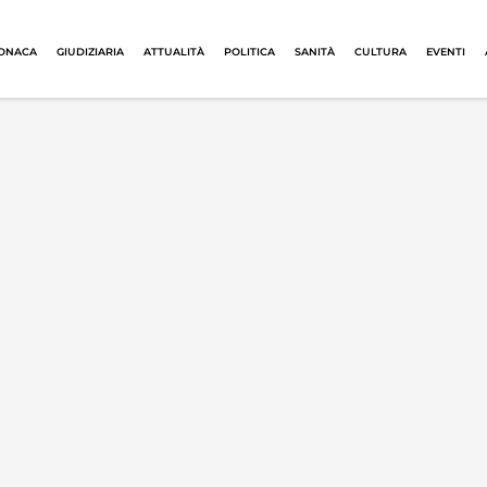
ONACA
GIUDIZIARIA
ATTUALITÀ
POLITICA
SANITÀ
CULTURA
EVENTI