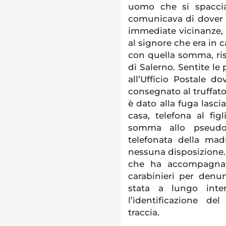
uomo che si spacciav
comunicava di dover an
immediate vicinanze,
al signore che era in c
con quella somma, ri
di Salerno. Sentite le p
all’Ufficio Postale d
consegnato al truffato
è dato alla fuga lasci
casa, telefona al fig
somma allo pseudo 
telefonata della ma
nessuna disposizione. 
che ha accompagnat
carabinieri per denu
stata a lungo inte
l’identificazione d
traccia.