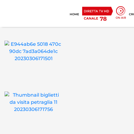
HOME
CR