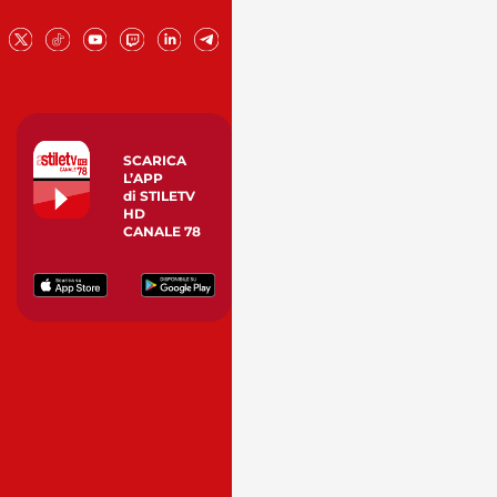
SCARICA
L’APP
di STILETV
HD
CANALE 78