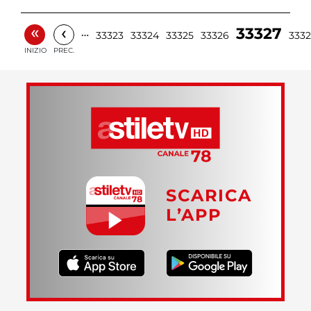
«
‹
33327
…
33323
33324
33325
33326
333
INIZIO
PREC.
SCARICA
L’APP