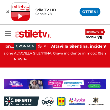
Stile TV HD
OTTIENI
Canale 78
Capaccio Paestum, ombrellone selvaggio: blitz della Municipale, sgomberate tutte le spiagge libere
Altavilla Silentina, incidente in moto nella notte: 19enne in prognosi riservata
CRONACA
18:11
ione
ALTAVILLA SILENTINA. Grave incidente in moto: 19enne in
progn...