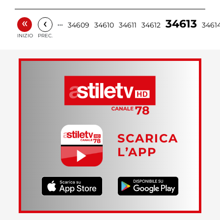
«
‹
34613
…
34609
34610
34611
34612
3461
INIZIO
PREC.
SCARICA
L’APP