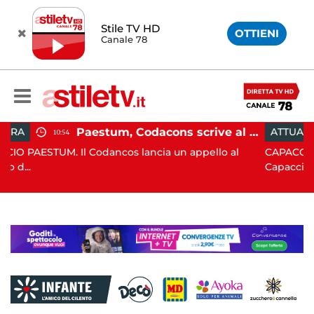
Stile TV HD
OTTIENI
Canale 78
Paestum, Codacons scrive al ministro Giuli: "Rilanciare scavi dell'Anfiteatro nell'area archeologica"
ATTUALITÀ
15:05
dancos lancia un appello al
CAPACCIO PAESTUM. Incisiva
Capaccio Paes...