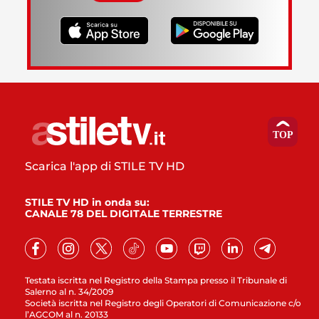
Scarica l'app di STILE TV HD
STILE TV HD in onda su:
CANALE 78 DEL DIGITALE TERRESTRE
Testata iscritta nel Registro della Stampa presso il Tribunale di
Salerno al n. 34/2009
Società iscritta nel Registro degli Operatori di Comunicazione c/o
l’AGCOM al n. 20133