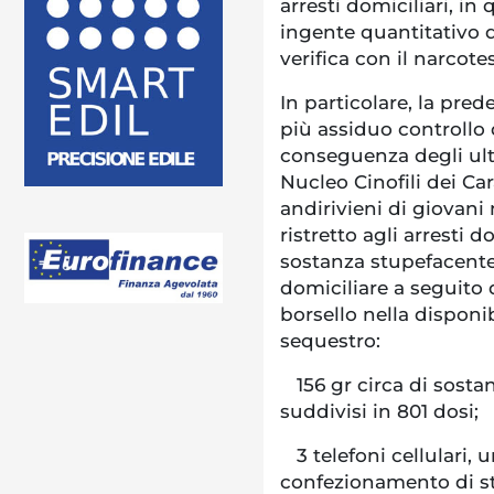
arresti domiciliari, i
ingente quantitativo 
verifica con il narcotes
In particolare, la pred
più assiduo controllo 
conseguenza degli ulti
Nucleo Cinofili dei Car
andirivieni di giovani 
ristretto agli arresti d
sostanza stupefacente
domiciliare a seguito 
borsello nella disponib
sequestro:
156 gr circa di sosta
suddivisi in 801 dosi;
3 telefoni cellulari, 
confezionamento di s