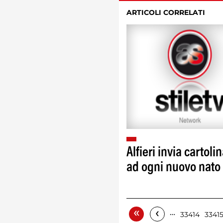
ARTICOLI CORRELATI
Alfieri invia cartoli
ad ogni nuovo nato
«
‹
…
33414
3341