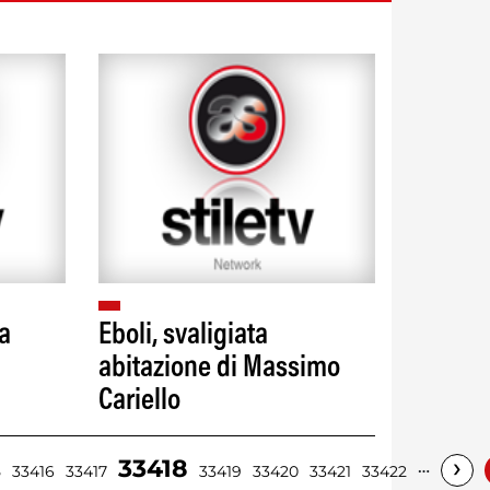
na
Eboli, svaligiata
abitazione di Massimo
Cariello
›
33418
…
5
33416
33417
33419
33420
33421
33422