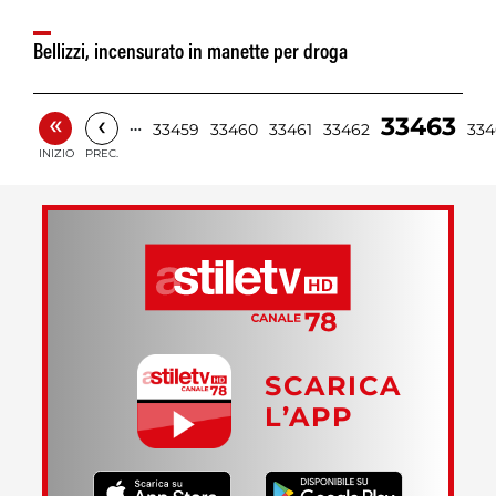
Bellizzi, incensurato in manette per droga
«
‹
33463
…
33459
33460
33461
33462
334
INIZIO
PREC.
SCARICA
L’APP