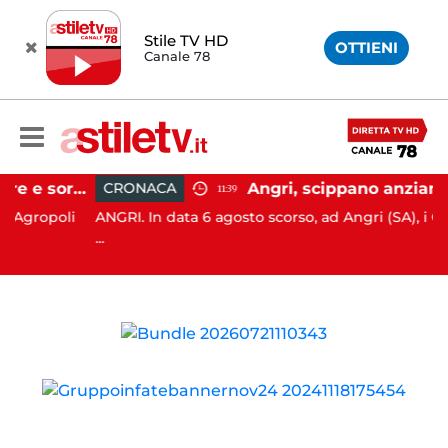
Stile TV HD
OTTIENI
Canale 78
Agropoli, botte a madre e sorella per ottenere denaro: 31enne in carcere
CRONACA
11:39
opoli
ANGRI. In data 6 agosto scorso, ad Angri (SA), i Carabini
...