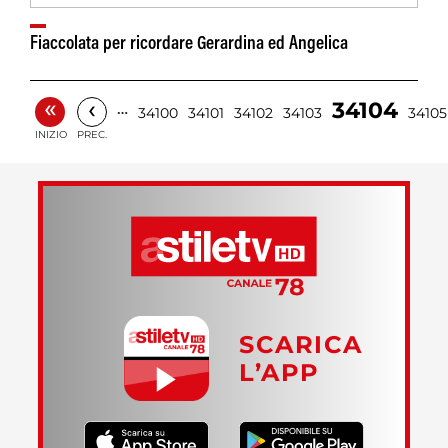
Fiaccolata per ricordare Gerardina ed Angelica
«
‹
34104
…
34100
34101
34102
34103
34105
INIZIO
PREC.
SCARICA
L’APP