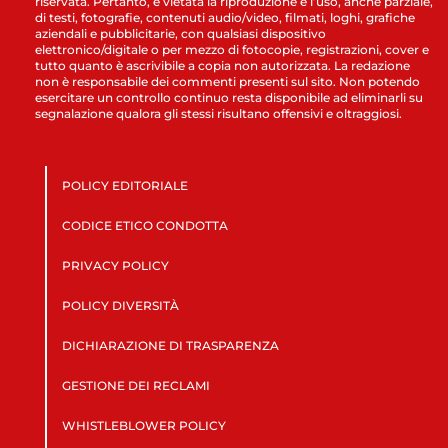
riservata. Pertanto, è vietata la riproduzione e l’uso, anche parziale,
di testi, fotografie, contenuti audio/video, filmati, loghi, grafiche
aziendali e pubblicitarie, con qualsiasi dispositivo
elettronico/digitale o per mezzo di fotocopie, registrazioni, cover e
tutto quanto è ascrivibile a copia non autorizzata. La redazione
non è responsabile dei commenti presenti sul sito. Non potendo
esercitare un controllo continuo resta disponibile ad eliminarli su
segnalazione qualora gli stessi risultano offensivi e oltraggiosi.
POLICY EDITORIALE
CODICE ETICO CONDOTTA
PRIVACY POLICY
POLICY DIVERSITÀ
DICHIARAZIONE DI TRASPARENZA
GESTIONE DEI RECLAMI
WHISTLEBLOWER POLICY