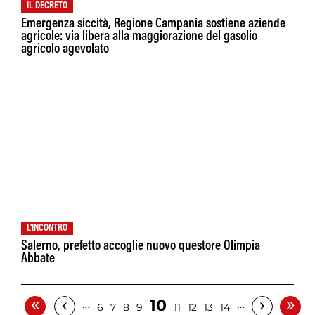
IL DECRETO
Emergenza siccità, Regione Campania sostiene aziende
agricole: via libera alla maggiorazione del gasolio
agricolo agevolato
L'INCONTRO
Salerno, prefetto accoglie nuovo questore Olimpia
Abbate
«
»
‹
›
10
…
…
6
7
8
9
11
12
13
14