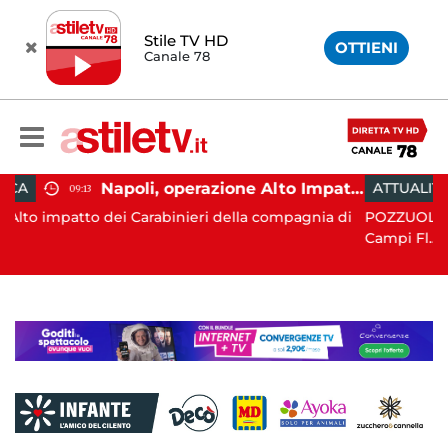
Stile TV HD
OTTIENI
Canale 78
Napoli, operazione Alto Impatto: trovate 252 dosi di droga
ATTUALITÀ
11:05
abinieri della compagnia di
POZZUOLI. La terra è tornata a tr
Campi Fl...