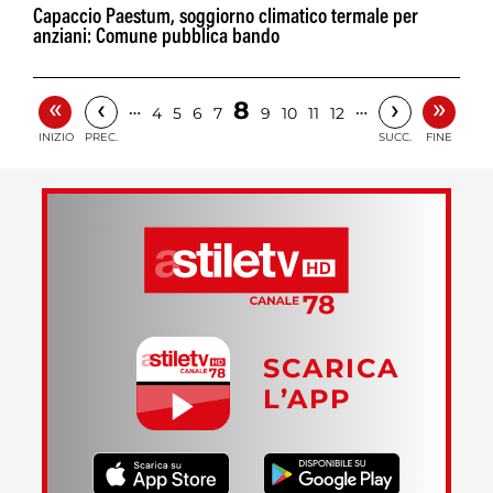
Capaccio Paestum, soggiorno climatico termale per
anziani: Comune pubblica bando
«
»
‹
›
8
…
…
4
5
6
7
9
10
11
12
INIZIO
PREC.
SUCC.
FINE
SCARICA
L’APP