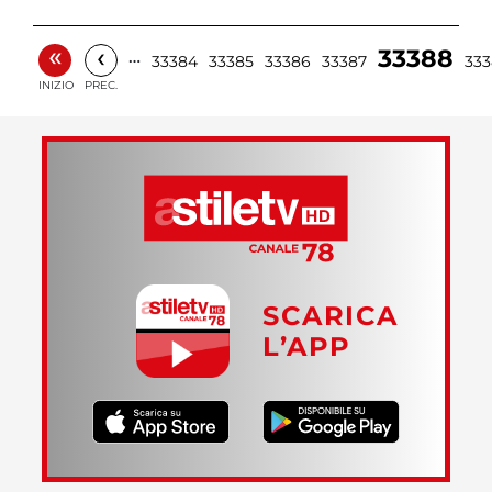
«
‹
33388
…
33384
33385
33386
33387
33
INIZIO
PREC.
SCARICA
L’APP