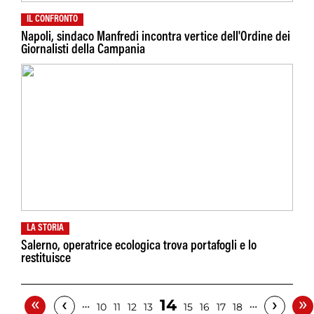
IL CONFRONTO
Napoli, sindaco Manfredi incontra vertice dell'Ordine dei
Giornalisti della Campania
LA STORIA
Salerno, operatrice ecologica trova portafogli e lo
restituisce
«
»
‹
›
14
…
…
10
11
12
13
15
16
17
18