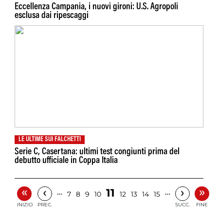
Eccellenza Campania, i nuovi gironi: U.S. Agropoli
esclusa dai ripescaggi
LE ULTIME SUI FALCHETTI
Serie C, Casertana: ultimi test congiunti prima del
debutto ufficiale in Coppa Italia
«
»
‹
›
11
…
…
7
8
9
10
12
13
14
15
INIZIO
PREC.
SUCC.
FINE