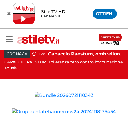
Stile TV HD
OTTIENI
Canale 78
 in moto nella notte: 19enne in prognosi riservata
Capaccio Paestum, ombrellone selvaggio: blitz della Municipale, sgomberate tutte le spiagge libere
CRONACA
15:38
in
CAPACCIO PAESTUM. Tolleranza zero contro l'occupazione
C
abusiv...
dr