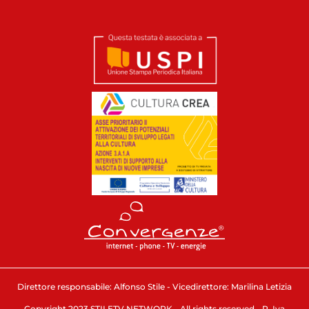
Direttore responsabile: Alfonso Stile - Vicedirettore: Marilina Letizia
Copyright 2023 STILETV NETWORK - All rights reserved - P. Iva