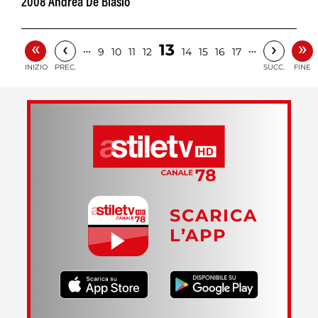
2008 Andrea De Blasio
«
»
‹
›
13
…
…
9
10
11
12
14
15
16
17
INIZIO
PREC.
SUCC.
FINE
SCARICA
L’APP