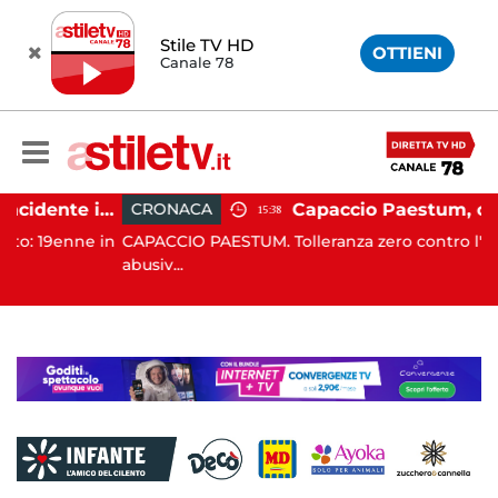
Stile TV HD
OTTIENI
Canale 78
Altavilla Silentina, incidente in moto nella notte: 19enne in prognosi riservata
CRONACA
15:38
nne in
CAPACCIO PAESTUM. Tolleranza zero contro l'occupazio
abusiv...