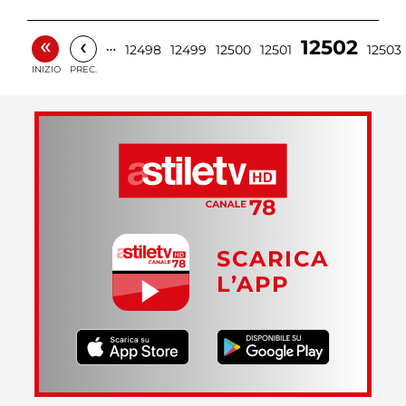
«
‹
12502
…
12498
12499
12500
12501
12503
INIZIO
PREC.
SCARICA
L’APP