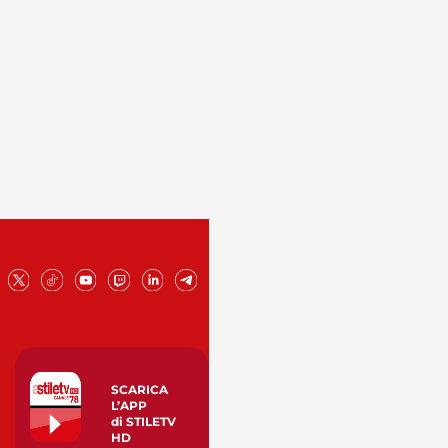
SCARICA
L’APP
di STILETV
HD