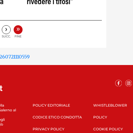
la
rivedere i tifosi"
»
›
SUCC.
FINE
lla
POLICY EDITORIALE
WHISTLEBLOWER
Salerno al
CODICE ETICO CONDOTTA
POLICY
gli
/o
PRIVACY POLICY
COOKIE POLICY