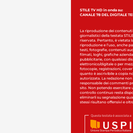
STILE TV HD in onda su:
CANALE 78 DEL DIGITALE T
La riproduzione dei contenuti
giornalistici della testata STI
riservata. Pertanto, è vietata l
riproduzione e l’uso, anche par
testi, fotografie, contenuti au
filmati, loghi, grafiche aziendal
pubblicitarie, con qualsiasi di
elettronico/digitale o per mez
fotocopie, registrazioni, cover
quanto è ascrivibile a copia n
autorizzata. La redazione non
responsabile dei commenti pr
sito. Non potendo esercitare 
controllo continuo resta dispo
eliminarli su segnalazione qual
stessi risultano offensivi e oltr