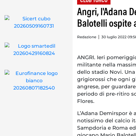
CLUB TURCO
Angri, l'Adana D
Balotelli ospite 
Redazione
30 luglio 2022 09:5
ANGRI. Ieri pomeriggio
militante nella massima
dello stadio Novi. Una 
grigiorossi che ogni g
angrese, per guardare 
periodo di pre-ritiro s
Flores.
L’Adana Demirspor è a
notissimo del calcio i
Sampdoria e Roma ed e
giocano Mario Balotell