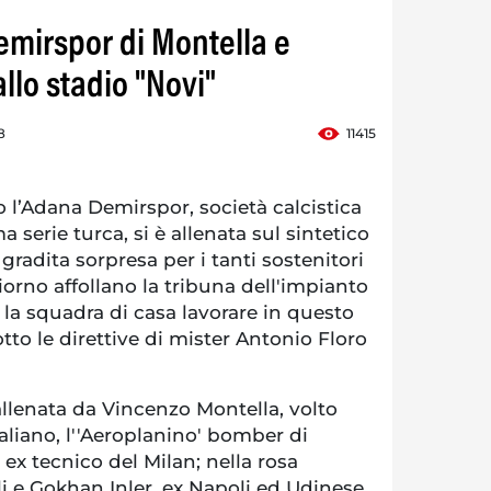
emirspor di Montella e
allo stadio "Novi"
8
11415
 l’Adana Demirspor, società calcistica
 serie turca, si è allenata sul sintetico
gradita sorpresa per i tanti sostenitori
iorno affollano la tribuna dell'impianto
la squadra di casa lavorare in questo
otto le direttive di mister Antonio Floro
llenata da Vincenzo Montella, volto
taliano, l''Aeroplanino' bomber di
x tecnico del Milan; nella rosa
i e Gokhan Inler, ex Napoli ed Udinese