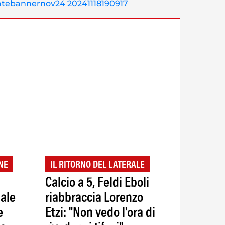
NE
IL RITORNO DEL LATERALE
Calcio a 5, Feldi Eboli
iale
riabbraccia Lorenzo
e
Etzi: "Non vedo l'ora di