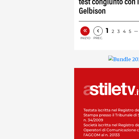
test congiunto con 
Gelbison
«
‹
1
…
2
3
4
5
INIZIO
PREC.
Testata iscritta nel Registro de
Stampa presso il Tribunale di 
n. 34/2009
Società iscritta nel Registro de
Operatori di Comunicazione c
l’AGCOM al n. 20133