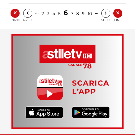
«
»
‹
›
6
…
…
2
3
4
5
7
8
9
10
INIZIO
PREC.
SUCC.
FINE
SCARICA
L’APP