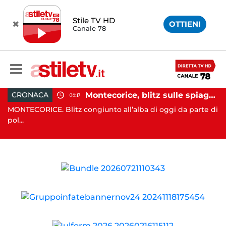
Stile TV HD
OTTIENI
Canale 78
assi e Rizzo incontrano Fico: “Intesa per potenziare servizi”
Montecorice, blitz sulle spiagge libere: sequestrati oltre 300 ombrelloni e lettini lasciati sull’arenile
CRONACA
06:17
nta
MONTECORICE. Blitz congiunto all’alba di oggi da parte di
CA
pol...
il .