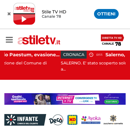
Stile TV HD
OTTIENI
Canale 78
Capaccio Paestum, evasione tassa di soggiorno: scoperte 49 strutture fantasma, elevate 132 sanzioni
CRONACA
13:55
 Comune di
SALERNO. E' stato scoperto solo all'alba, ma 
a...