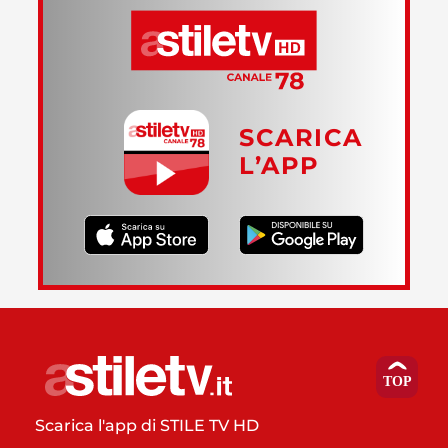
SCARICA
L’APP
Scarica l'app di STILE TV HD