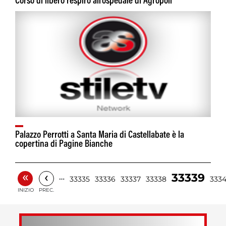
Corso di libero respiro all'ospedale di Agropoli
Palazzo Perrotti a Santa Maria di Castellabate è la
copertina di Pagine Bianche
«
‹
33339
…
33335
33336
33337
33338
333
INIZIO
PREC.