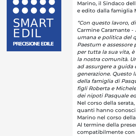
Marino, il Sindaco del
e edito dalla famiglia
“Con questo lavoro, di
Carmine Caramante -
umana e politica del 
Paestum e assessore p
per tutta la sua vita,
la nostra comunità. Un
ad assurgere a guida de
generazione. Questo la
della famiglia di Pasq
figli Roberta e Michele
dei nipoti Pasquale ed
Nel corso della serat
quanti hanno conosciu
Marino nel corso della
Al termine della pres
compatibilmente con le