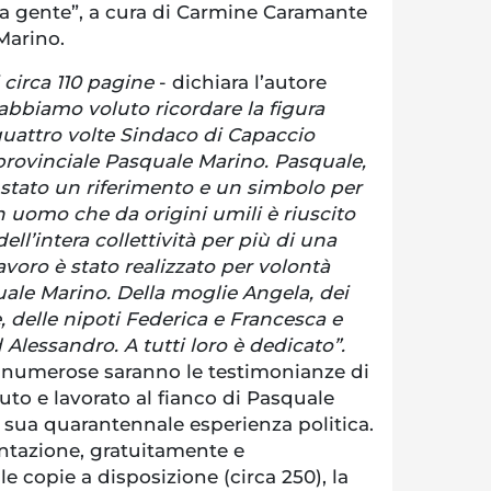
la gente”, a cura di Carmine Caramante
 Marino.
 circa 110 pagine
- dichiara l’autore
abbiamo voluto ricordare la figura
quattro volte Sindaco di Capaccio
rovinciale Pasquale Marino. Pasquale,
 è stato un riferimento e un simbolo per
 uomo che da origini umili è riuscito
ll’intera collettività per più di una
voro è stato realizzato per volontà
uale Marino. Della moglie Angela, dei
, delle nipoti Federica e Francesca e
 Alessandro. A tutti loro è dedicato”.
a, numerose saranno le testimonianze di
to e lavorato al fianco di Pasquale
 sua quarantennale esperienza politica.
entazione, gratuitamente e
 copie a disposizione (circa 250), la