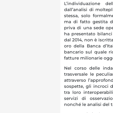
L’individuazione de
dall’analisi di moltepl
stessa, solo formal
ma di fatto gestita da
priva di una sede op
ha presentato bilanci 
dal 2014, non è iscritt
oro della Banca d’Ita
bancario sul quale ri
fatture milionarie ogg
Nel corso delle inda
trasversale le peculia
attraverso l’approfon
sospette, gli incroci
tra loro interoperabil
servizi di osservaz
nonché le analisi del t