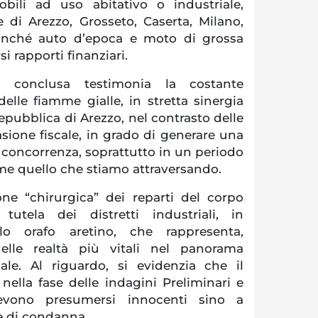
obili ad uso abitativo o industriale,
e di Arezzo, Grosseto, Caserta, Milano,
nché auto d’epoca e moto di grossa
rsi rapporti finanziari.
a conclusa testimonia la costante
elle fiamme gialle, in stretta sinergia
epubblica di Arezzo, nel contrasto delle
sione fiscale, in grado di generare una
a concorrenza, soprattutto in un periodo
me quello che stiamo attraversando.
ione “chirurgica” dei reparti del corpo
tutela dei distretti industriali, in
llo orafo aretino, che rappresenta,
elle realtà più vitali nel panorama
ale. Al riguardo, si evidenzia che il
ella fase delle indagini Preliminari e
evono presumersi innocenti sino a
e di condanna.