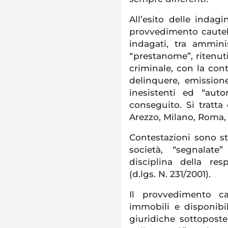
All’esito delle indagi
provvedimento cautela
indagati, tra amminis
“prestanome”, ritenuti 
criminale, con la cont
delinquere, emissione
inesistenti ed “autor
conseguito. Si tratta
Arezzo, Milano, Roma, 
Contestazioni sono s
società, “segnalate”
disciplina della res
(d.lgs. N. 231/2001).
Il provvedimento ca
immobili e disponibil
giuridiche sottopost