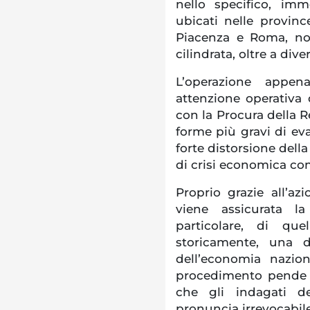
nello specifico, imm
ubicati nelle provinc
Piacenza e Roma, no
cilindrata, oltre a dive
L’operazione appen
attenzione operativa d
con la Procura della R
forme più gravi di eva
forte distorsione dell
di crisi economica co
Proprio grazie all’az
viene assicurata la 
particolare, di que
storicamente, una d
dell’economia nazion
procedimento pende n
che gli indagati d
pronuncia irrevocabil