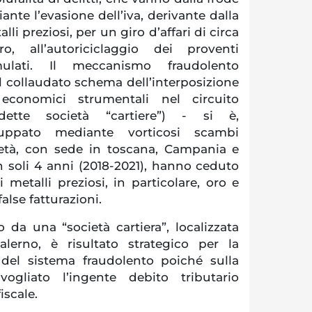
iante l’evasione dell’iva, derivante dalla
i preziosi, per un giro d’affari di circa
, all’autoriciclaggio dei proventi
mulati. Il meccanismo fraudolento
l collaudato schema dell’interposizione
i economici strumentali nel circuito
dette società “cartiere”) - si è,
iluppato mediante vorticosi scambi
cietà, con sede in toscana, Campania e
n soli 4 anni (2018-2021), hanno ceduto
i metalli preziosi, in particolare, oro e
false fatturazioni.
o da una “società cartiera”, localizzata
alerno, è risultato strategico per la
 del sistema fraudolento poiché sulla
ogliato l’ingente debito tributario
iscale.