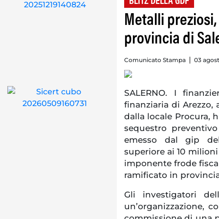
BLITZ DELLA GDF
Metalli preziosi,
provincia di Sal
Comunicato Stampa
03 agost
SALERNO. I finanzie
finanziaria di Arezzo, 
dalla locale Procura,
sequestro preventivo 
emesso dal gip del
superiore ai 10 milioni
imponente frode fiscal
ramificato in provincia
Gli investigatori d
un’organizzazione, co
commissione di una plu