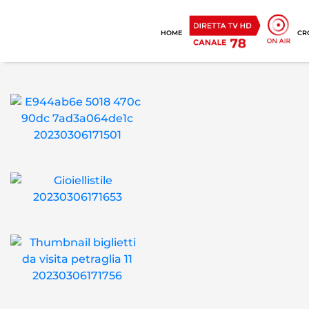
HOME
CR