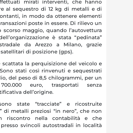
effettuati mirati interventi, che hanno
e al sequestro di 12 kg di metalli e di
contanti, in modo da ottenere elementi
 transazioni poste in essere. Di rilievo un
lo scorso maggio, quando l’autovettura
ll’organizzazione è stata “pedinata”
ostradale da Arezzo a Milano, grazie
i satellitari di posizione (gps).
è scattata la perquisizione del veicolo e
ono stati così rinvenuti e sequestrati
adio, del peso di 8,5 chilogrammi, per un
700.000 euro, trasportati senza
icativa dell’origine.
ono state “tracciate” e ricostruite
” di metalli preziosi “in nero”, che non
 riscontro nella contabilità e che
 presso svincoli autostradali in località