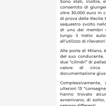
Sono stati, inoltre, 
consentito di giunger
oltre 30.000 euro in 
di prova delle illecite
sequestro svolto nel
di uno dei membri de
lungo il tratto aut
all’utilizzo di rilevator
Alle porte di Milano, 
del suo conducente. S
due “cilindri” di pall
valore di circa 
documentazione giustif
Complessivamente, s
ulteriori 13 “consegne
hanno trovato alcun
avvenivano, di solito,
sempre differenti.