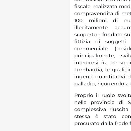
fiscale, realizzata med
compravendita di metall
100 milioni di euro
illecitamente accu
scoperto - fondato su
fittizia di soggett
commerciale (cosid
principalmente, sv
intercorsi fra tre so
Lombardia, le quali, i
ingenti quantitativi d
palladio, ricorrendo a 
Proprio il ruolo svolt
nella provincia di S
complessiva riuscita
stessa è stato conv
procurato dalla frode f