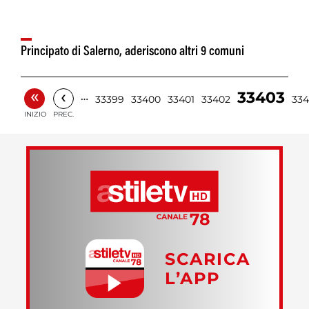
Principato di Salerno, aderiscono altri 9 comuni
«
‹
33403
…
33399
33400
33401
33402
33
INIZIO
PREC.
SCARICA
L’APP