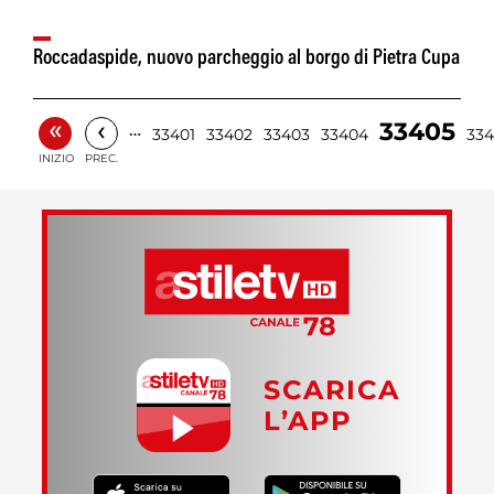
Roccadaspide, nuovo parcheggio al borgo di Pietra Cupa
«
‹
33405
…
33401
33402
33403
33404
33
INIZIO
PREC.
SCARICA
L’APP