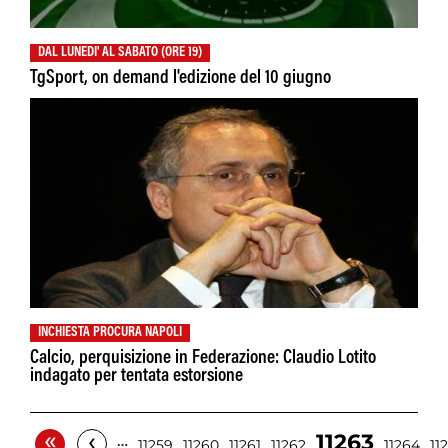
DAL LUNEDI' AL SABATO (ORE 19)
TgSport, on demand l'edizione del 10 giugno
INCHIESTA PROCURA NAPOLI
Calcio, perquisizione in Federazione: Claudio Lotito
indagato per tentata estorsione
«
‹
11263
…
11259
11260
11261
11262
11264
11