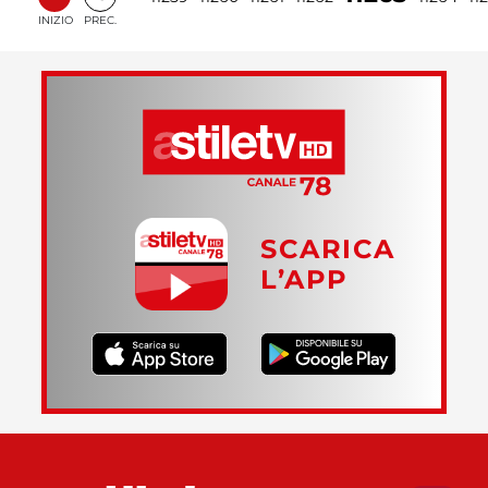
INIZIO
PREC.
SCARICA
L’APP