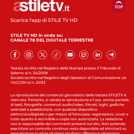
Scarica l'app di STILE TV HD
STILE TV HD in onda su:
CANALE 78 DEL DIGITALE TERRESTRE
Testata iscritta nel Registro della Stampa presso il Tribunale di
Salerno al n. 34/2009
Società iscritta nel Registro degli Operatori di Comunicazione c/o
l’AGCOM al n. 20133
La riproduzione dei contenuti giornalistici della testata STILETV è
riservata. Pertanto, è vietata la riproduzione e l’uso, anche parziale,
di testi, fotografie, contenuti audio/video, filmati, loghi, grafiche
aziendali e pubblicitarie, con qualsiasi dispositivo
elettronico/digitale o per mezzo di fotocopie, registrazioni, cover e
tutto quanto è ascrivibile a copia non autorizzata. La redazione
non è responsabile dei commenti presenti sul sito. Non potendo
esercitare un controllo continuo resta disponibile ad eliminarli su
segnalazione qualora gli stessi risultano offensivi e oltraggiosi.