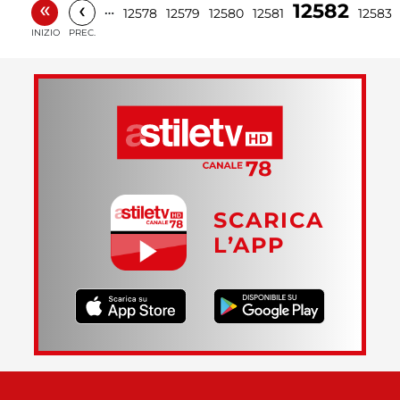
«
‹
12582
…
12578
12579
12580
12581
12583
INIZIO
PREC.
SCARICA
L’APP