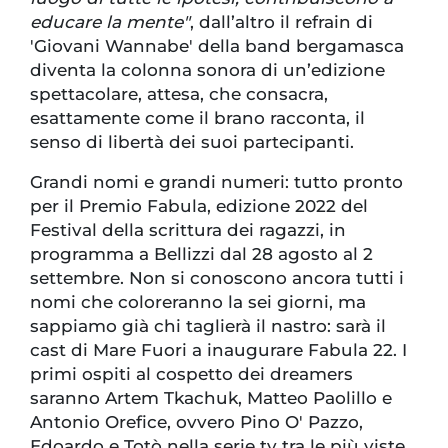
educare la mente"
, dall’altro il refrain di
'Giovani Wannabe' della band bergamasca
diventa la colonna sonora di un’edizione
spettacolare, attesa, che consacra,
esattamente come il brano racconta, il
senso di libertà dei suoi partecipanti.
Grandi nomi e grandi numeri: tutto pronto
per il Premio Fabula, edizione 2022 del
Festival della scrittura dei ragazzi, in
programma a Bellizzi dal 28 agosto al 2
settembre. Non si conoscono ancora tutti i
nomi che coloreranno la sei giorni, ma
sappiamo già chi taglierà il nastro: sarà il
cast di Mare Fuori a inaugurare Fabula 22. I
primi ospiti al cospetto dei dreamers
saranno Artem Tkachuk, Matteo Paolillo e
Antonio Orefice, ovvero Pino O' Pazzo,
Edoardo e Totò nella serie tv tra le più viste.