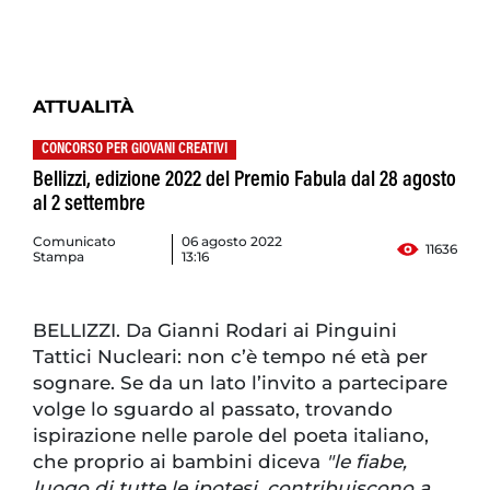
ATTUALITÀ
CONCORSO PER GIOVANI CREATIVI
Bellizzi, edizione 2022 del Premio Fabula dal 28 agosto
al 2 settembre
Comunicato
06 agosto 2022
11636
Stampa
13:16
BELLIZZI. Da Gianni Rodari ai Pinguini
Tattici Nucleari: non c’è tempo né età per
sognare. Se da un lato l’invito a partecipare
volge lo sguardo al passato, trovando
ispirazione nelle parole del poeta italiano,
che proprio ai bambini diceva
"le fiabe,
luogo di tutte le ipotesi, contribuiscono a