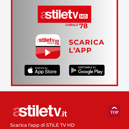
SCARICA
L’APP
Scarica l'app di STILE TV HD