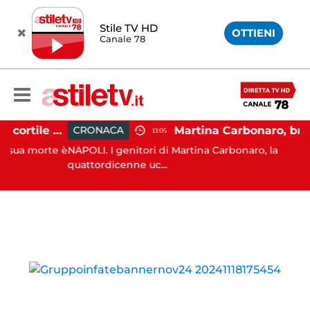
Stile TV HD
OTTIENI
Canale 78
Salerno, cadavere nel cortile di un palazzo: indaga la Polizia
CRONACA
13:05
a morte è
NAPOLI. I genitori di Martina Carbonaro, la
quattordicenne uc...