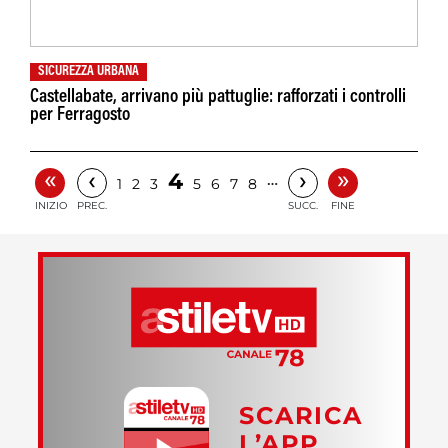
SICUREZZA URBANA
Castellabate, arrivano più pattuglie: rafforzati i controlli
per Ferragosto
«
»
‹
›
4
…
1
2
3
5
6
7
8
INIZIO
PREC.
SUCC.
FINE
SCARICA
L’APP