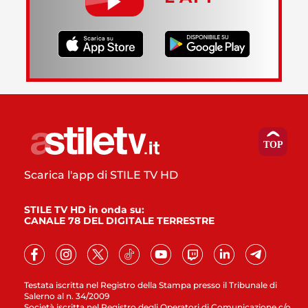
Scarica l'app di STILE TV HD
STILE TV HD in onda su:
CANALE 78 DEL DIGITALE TERRESTRE
Testata iscritta nel Registro della Stampa presso il Tribunale di
Salerno al n. 34/2009
Società iscritta nel Registro degli Operatori di Comunicazione c/o