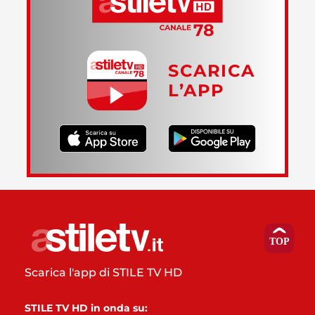
SCARICA
L’APP
Scarica l'app di STILE TV HD
STILE TV HD in onda su: